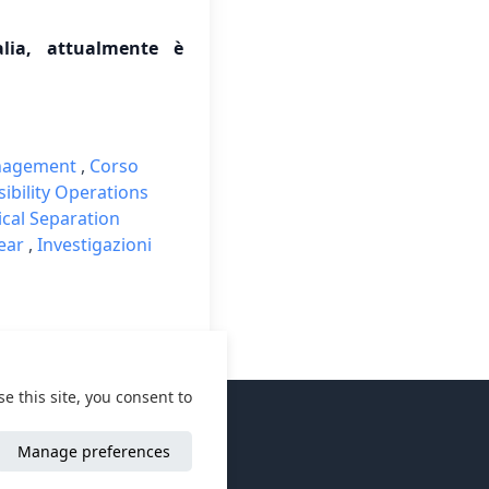
alia, attualmente è
anagement
,
Corso
sibility Operations
cal Separation
ear
,
Investigazioni
e this site, you consent to
Manage preferences