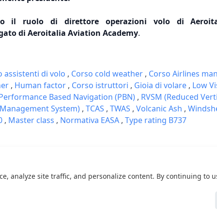
o il ruolo di direttore operazioni volo di Aeroit
ato di Aeroitalia Aviation Academy
.
 assistenti di volo
,
Corso cold weather
,
Corso Airlines m
ner
,
Human factor
,
Corso istruttori
,
Gioia di volare
,
Low Vi
Performance Based Navigation (PBN)
,
RVSM (Reduced Verti
y Management System)
,
TCAS
,
TWAS
,
Volcanic Ash
,
Windsh
0
,
Master class
,
Normativa EASA
,
Type rating B737
 analyze site traffic, and personalize content. By continuing to us
© 2026 Aeroitalia Aviation Academy. Tutti i diritti riservati.
Contatti
|
Corsi
|
Docenti
|
Organigramma
|
Candidature