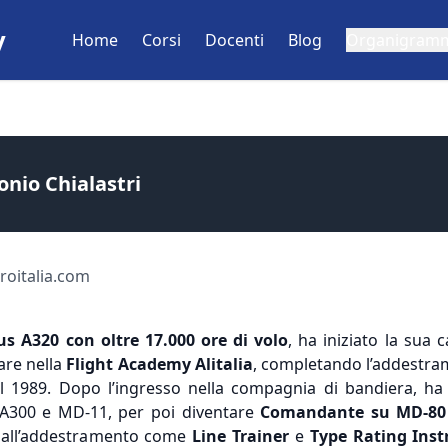
y
Home
Corsi
Docenti
Blog
Organigram
nio Chialastri
roitalia.com
s A320 con oltre 17.000 ore di volo
, ha iniziato la sua
are nella
Flight Academy Alitalia
, completando l’addestra
el 1989. Dopo l’ingresso nella compagnia di bandiera, 
A300 e MD-11, per poi diventare
Comandante su MD-80 
ti all’addestramento come
Line Trainer
e
Type Rating Inst