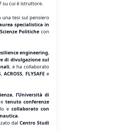
 su cui è istruttore.
n una tesi sul pensiero
aurea specialistica in
Scienze Politiche
con
esilience engineering
,
re di divulgazione sul
nali
, e ha collaborato
S
,
ACROSS
,
FLYSAFE
e
ienza
,
l’Università di
tre
tenuto conferenze
olo e
collaborato con
onautica
.
zato dal
Centro Studi