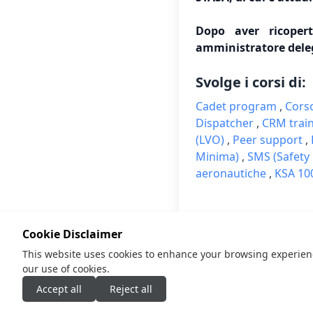
Dopo aver ricopert
amministratore deleg
Svolge i corsi di:
Cadet program
,
Corso
Dispatcher
,
CRM trai
(LVO)
,
Peer support
,
Minima)
,
SMS (Safet
aeronautiche
,
KSA 10
← Torna alla home
Cookie Disclaimer
This website uses cookies to enhance your browsing experience,
our use of cookies.
Accept all
Reject all