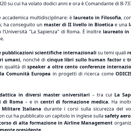
A-320 su cui ha volato dodici anni e ora è Comandante di B-737
 accademica multidisciplinare: è
laureato in Filosofia
, co
; ha conseguito un
master di II livello in Bioetica
e una
l
 l’Università "La Sapienza" di Roma. È inoltre
laureato in 
e.
pubblicazioni scientifiche internazionali
su temi quali
r
ori umani
, nonché di
cinque libri sullo human factor
e
t
in qualità di
speaker a oltre cento conferenze internazio
lla Comunità Europea
in progetti di ricerca come
ODICI
idattica in diversi master universitari
– tra cui
La Sap
i di Roma
– e in
centri di formazione medica
. Ha inol
 Militare Italiana
durante i corsi sulla sicurezza del v
con cui ha pubblicato un capitolo in inglese sulla
safety aer
 corso di alta formazione in Airline Management
organiz
almente presidente.