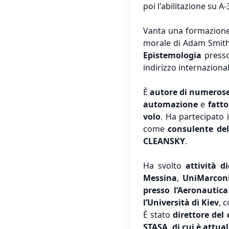
poi l'abilitazione su 
Vanta una formazione
morale di Adam Smith
Epistemologia
presso
indirizzo internazional
È
autore di numerose 
automazione
e
fatt
volo
. Ha partecipato 
come
consulente de
CLEANSKY
.
Ha svolto
attività d
Messina
,
UniMarcon
presso l’Aeronautica
l’Università di Kiev
, 
È stato
direttore del
STASA, di cui è attu