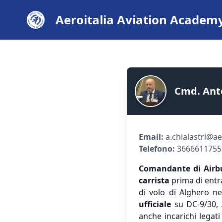
Aeroitalia Aviation Academ
Cmd. Anto
Email:
a.chialastri@ae
Telefono:
3666611755
Comandante di Airbu
carrista
prima di entr
di volo di Alghero n
ufficiale
su DC-9/30, 
anche incarichi lega