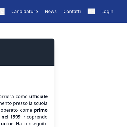
ma
Candidature
News
Contatti
Login
IT
 carriera come
ufficiale
mento presso la scuola
ha operato come
primo
nel 1999
, ricoprendo
ructor
. Ha conseguito